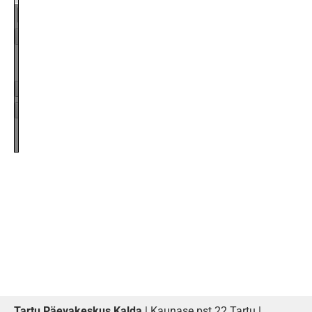
Page
1
/
3
Zoom
100%
Tartu Päevakeskus Kalda
| Kaunase pst 22 Tartu |