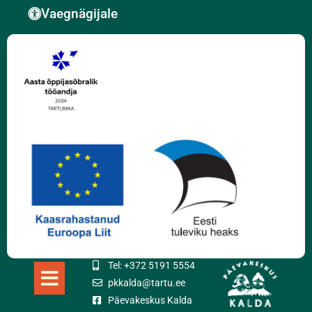
Vaegnägijale
Tel: +372 5191 5554
pkkalda@tartu.ee
Päevakeskus Kalda