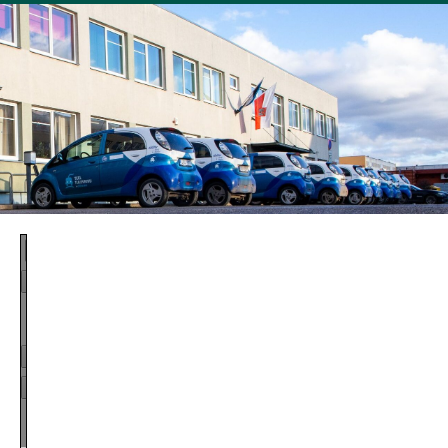
Page
1
/
3
Zoom
100%