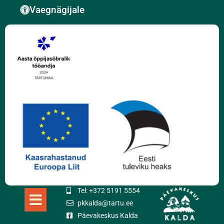
Vaegnägijale
Tel: +372 5191 5554
pkkalda@tartu.ee
Päevakeskus Kalda