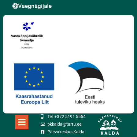
Vaegnägijale
Tel: +372 5191 5554
pkkalda@tartu.ee
Päevakeskus Kalda