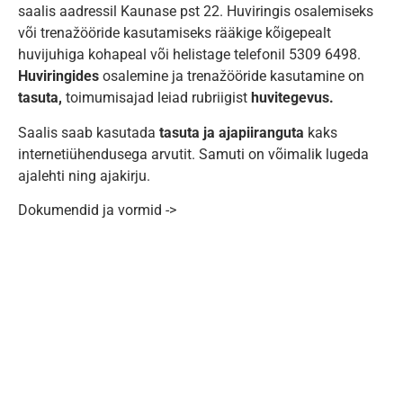
saalis aadressil Kaunase pst 22. Huviringis osalemiseks
või trenažööride kasutamiseks rääkige kõigepealt
huvijuhiga kohapeal või helistage telefonil 5309 6498.
Huviringides
osalemine ja trenažööride kasutamine on
tasuta,
toimumisajad leiad rubriigist
huvitegevus.
Saalis saab kasutada
tasuta ja ajapiiranguta
kaks
internetiühendusega arvutit. Samuti on võimalik lugeda
ajalehti ning ajakirju.
Dokumendid ja vormid ->