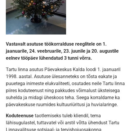
Vastavalt asutuse töökorralduse reeglitele on 1.
jaanuarile, 24. veebruarile, 23. juunile ja 20. augustile
eelnev tööpäev lühendatud 3 tunni võrra.
Tartu linna asutus Päevakeskus Kalda loodi 1. jaanuaril
1998. aastal. Asutuse ülesanneteks on tõsta eakate ja
puuetega inimeste elukvaliteeti, osutades neile Tartu linna
piires koduteenust ning pakkudes võimalust üksteisega
suhelda ja midagi üheskoos teha. Seega korraldame ka
päevakeskuse ruumides kultuuriüritusi ja huvialaringe.
Koduteenuse
taotlemiseks tuleb kliendil, tema
lähisugulastel, tuttavatel või arstil võtta ühendust Tartu
Linnavalitsuse sotsiaal- ja tervishoiuosakonna