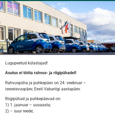
Lugupeetud külastajad!
Asutus ei tööta rahvus- ja riigipühadel!
Rahvuspüha ja puhkepäev on 24. veebruar –
iseseisvuspäev, Eesti Vabariigi aastapäev.
Riigipühad ja puhkepäevad on:
1)
1. jaanuar – uusaasta;
2)
– suur reede;