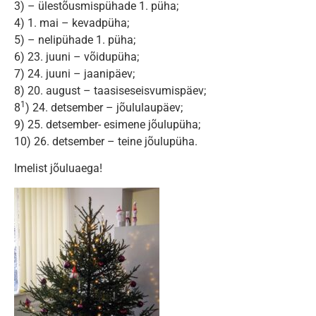
3)
– ülestõusmispühade 1. püha;
4)
1. mai – kevadpüha;
5)
– nelipühade 1. püha;
6)
23. juuni – võidupüha;
7)
24. juuni – jaanipäev;
8)
20. august – taasiseseisvumispäev;
1
8
)
24. detsember – jõululaupäev;
9)
25. detsember- esimene jõulupüha;
10)
26. detsember – teine jõulupüha.
Imelist jõuluaega!