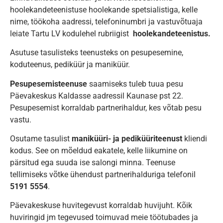
hoolekandeteenistuse hoolekande spetsialistiga, kelle
nime, töökoha aadressi, telefoninumbri ja vastuvõtuaja
leiate Tartu LV kodulehel rubriigist
hoolekandeteenistus.
Asutuse tasulisteks teenusteks on pesupesemine,
koduteenus, pediküür ja maniküür.
Pesupesemisteenuse
saamiseks tuleb tuua pesu
Päevakeskus Kaldasse aadressil Kaunase pst 22.
Pesupesemist korraldab partnerihaldur, kes võtab pesu
vastu.
Osutame tasulist
maniküüri- ja pediküüriteenust
kliendi
kodus. See on mõeldud eakatele, kelle liikumine on
pärsitud ega suuda ise salongi minna. Teenuse
tellimiseks võtke ühendust partnerihalduriga telefonil
5191 5554
.
Päevakeskuse huvitegevust korraldab huvijuht. Kõik
huviringid jm tegevused toimuvad meie töötubades ja