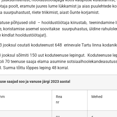
taja poolt, eramute juures lume lükkamist ja aias puulehtede ko
 suurpuhastust, riiete triikimist, aiast õunte korjamist.
tuse põhjused olid – hooldustöötaja kiirustab, teenindamine li
, koristamise asemel soovitakse suurpuhastus, üldine rahulole
 kindlat hooldustöötajat).
3 jooksul osutati koduteenust 648 erinevale Tartu linna kodanik
 jooksul sõlmiti 150 uut koduteenuse lepingut. Koduteenuse l
oli 70 teenuse saaja elama asumine sotsiaalhoolekandeasutusse
. Surma tõttu lõppes leping 48 korral.
se saajad soo ja vanuse järgi 2023 aastal
ühm
Rea
Mehed
nr