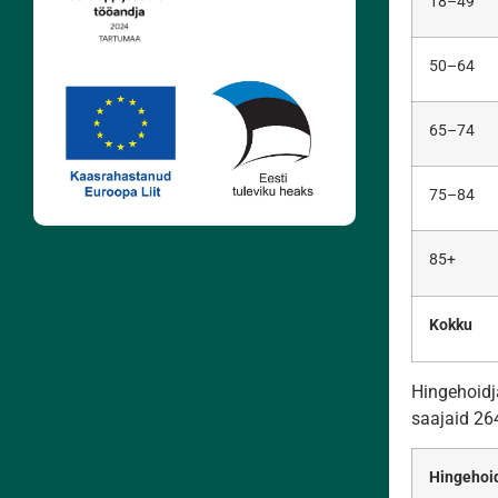
18–49
50–64
65–74
75–84
85+
Kokku
Hingehoidj
saajaid 264
Hingehoid