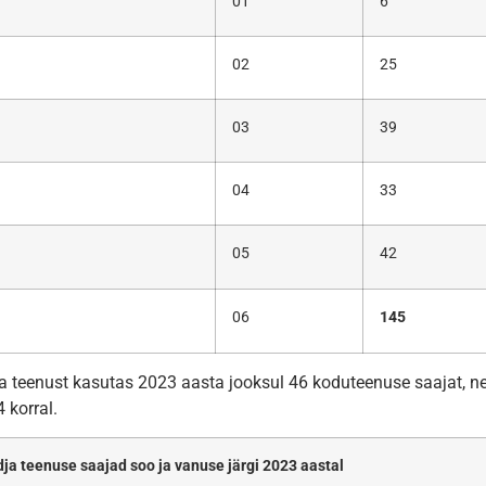
01
6
02
25
03
39
04
33
05
42
06
145
a teenust kasutas 2023 aasta jooksul 46 koduteenuse saajat, nei
 korral.
ja teenuse saajad soo ja vanuse järgi 2023 aastal