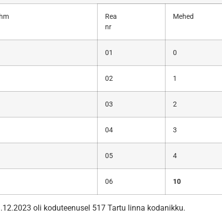
ühm
Rea
Mehed
nr
01
0
02
1
03
2
04
3
05
4
06
10
.12.2023 oli koduteenusel 517 Tartu linna kodanikku.