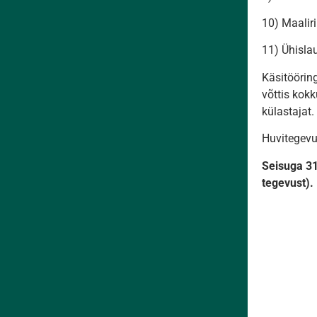
10) Maaliri
11) Ühislau
Käsitööring
võttis kokk
külastajat
Huvitegevu
Seisuga 31
tegevust)