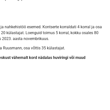
ja nahkehistöö esemed. Kontserte korraldati 4 korral ja osa
s 20 külastajat. Loenguid toimus 5 korral, kokku osales 80
s 2023. aasta novembrikuus.
ta Ruusmann, osa võttis 35 külastajat.
skust vähemalt kord nädalas huviringi või muud