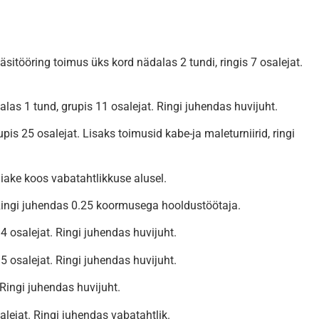
sitööring toimus üks kord nädalas 2 tundi, ringis 7 osalejat.
las 1 tund, grupis 11 osalejat. Ringi juhendas huvijuht.
pis 25 osalejat. Lisaks toimusid kabe-ja maleturniirid, ringi
äiake koos vabatahtlikkuse alusel.
 Ringi juhendas 0.25 koormusega hooldustöötaja.
4 osalejat. Ringi juhendas huvijuht.
5 osalejat. Ringi juhendas huvijuht.
 Ringi juhendas huvijuht.
ejat. Ringi juhendas vabatahtlik.