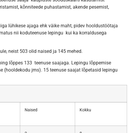
ristamist, kõnniteede puhastamist, akende pesemist,
iga lühikese ajaga ehk väike maht, pidev hooldustöötaja
matus nii koduteenuse lepingu kui ka korraldusega
ule, neist 503 olid naised ja 145 mehed.
eping lõppes 133 teenuse saajaga. Lepingu lõppemise
 (hooldekodu jms). 15 teenuse saajat lõpetasid lepingu
Naised
Kokku