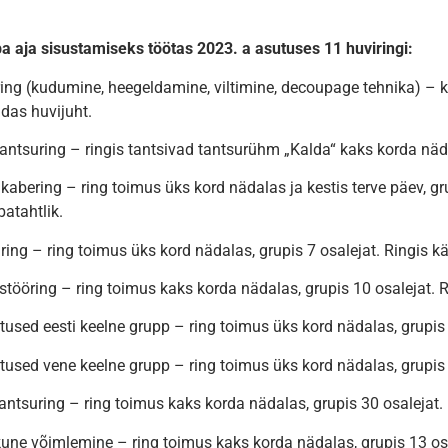
a aja sisustamiseks töötas 2023. a asutuses 11 huviringi:
ing (kudumine, heegeldamine, viltimine, decoupage tehnika) – kä
das huvijuht.
antsuring – ringis tantsivad tantsurühm „Kalda“ kaks korda näda
 kabering – ring toimus üks kord nädalas ja kestis terve päev, gru
batahtlik.
ing – ring toimus üks kord nädalas, grupis 7 osalejat. Ringis k
stööring – ring toimus kaks korda nädalas, grupis 10 osalejat.
tused eesti keelne grupp – ring toimus üks kord nädalas, grupis 
tused vene keelne grupp – ring toimus üks kord nädalas, grupis 
antsuring – ring toimus kaks korda nädalas, grupis 30 osalejat.
ne võimlemine – ring toimus kaks korda nädalas, grupis 13 osal