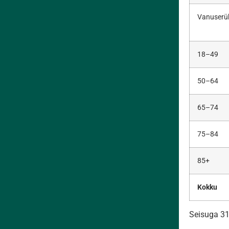
Vanuser
18–49
50–64
65–74
75–84
85+
Kokku
Seisuga 31