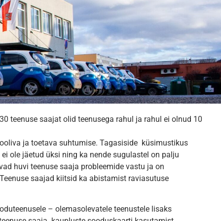
30 teenuse saajat olid teenusega rahul ja rahul ei olnud 10
ooliva ja toetava suhtumise. Tagasiside küsimustikus
 ei ole jäetud üksi ning ka nende sugulastel on palju
nevad huvi teenuse saaja probleemide vastu ja on
 Teenuse saajad kiitsid ka abistamist raviasutuse
oduteenusele – olemasolevatele teenustele lisaks
 teenuse saaja kaupluste sooduskaarti kasutamist