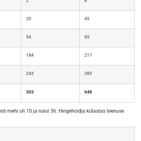
2
8
20
45
54
93
184
217
243
285
503
648
st mehi oli 10 ja naisi 36. Hingehoidja külastas teenuse