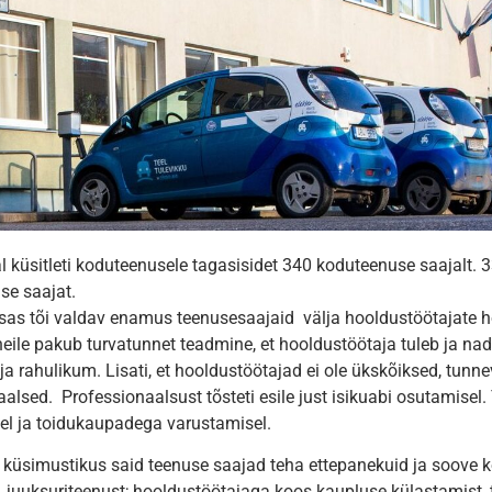
l küsitleti koduteenusele tagasisidet 340 koduteenuse saajalt. 3
se saajat.
sas tõi valdav enamus teenusesaajaid välja hooldustöötajate h
 neile pakub turvatunnet teadmine, et hooldustöötaja tuleb ja nad
ja rahulikum. Lisati, et hooldustöötajad ei ole ükskõiksed, tun
alsed. Professionaalsust tõsteti esile just isikuabi osutamisel.
el ja toidukaupadega varustamisel.
 küsimustikus said teenuse saajad teha ettepanekuid ja soove k
 juuksuriteenust; hooldustöötajaga koos kaupluse külastamist,