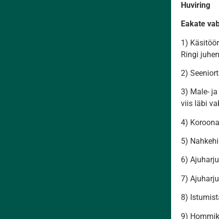
Huviring
Eakate vab
1) Käsitöör
Ringi juhen
2) Seeniort
3) Male- ja
viis läbi va
4) Koroonar
5) Nahkehi
6) Ajuharju
7) Ajuharju
8) Istumist
9) Hommiku