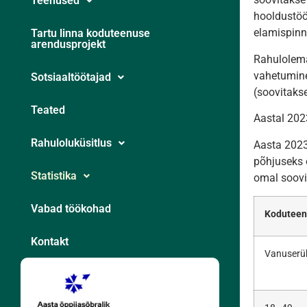
Teenused
hooldustöö
elamispinna
Tartu linna koduteenuse
arendusprojekt
Rahulolema
vahetumine
Sotsiaaltöötajad
(soovitakse
Teated
Aastal 202
Rahuloluküsitlus
Aasta 2023
põhjuseks 
Statistika
omal soovil
Vabad töökohad
Koduteenu
Kontakt
Vanuser