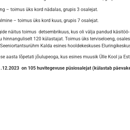
ng – toimus üks kord nädalas, grupis 3 osalejat.
lmine – toimus üks kord kuus, grupis 7 osalejat.
ide näitus toimus detsembrikuus, kus oli välja pandud käsitöö- 
u hinnanguliselt 120 külastajat. Toimus üks terviseloeng, osale
. Seeniortantsurühm Kalda esines hooldekeskuses Eluringikesku
se aasta lõpetati jõulupeoga, kus esines muusik Ülle Kool ja Es
.12.2023 on 105 huvitegevuse püsiosalejat (külastab päevake
.