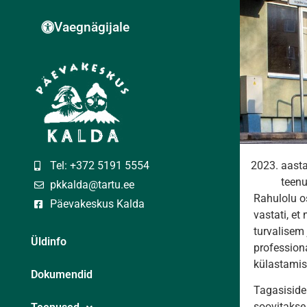
Vaegnägijale
Tel: +372 5191 5554
aasta
teenu
pkkalda@tartu.ee
Rahulolu o
Päevakeskus Kalda
vastati, et
turvalisem 
Üldinfo
professiona
külastamis
Dokumendid
Tagasiside
soovitakse