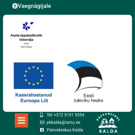
Vaegnägijale
Tel: +372 5191 5554
pkkalda@tartu.ee
Päevakeskus Kalda