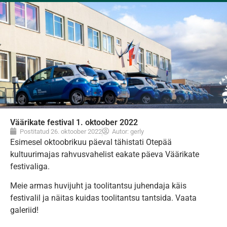
Väärikate festival 1. oktoober 2022
Postitatud
26. oktoober 2022
Autor:
gerly
Esimesel oktoobrikuu päeval tähistati Otepää
kultuurimajas rahvusvahelist eakate päeva Väärikate
festivaliga.
Meie armas huvijuht ja toolitantsu juhendaja käis
festivalil ja näitas kuidas toolitantsu tantsida. Vaata
galeriid!