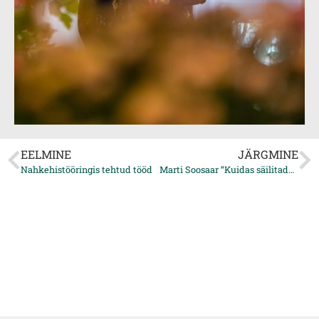
EELMINE
JÄRGMINE
Nahkehistööringis tehtud tööd
Marti Soosaar “Kuidas säilitada vaimne tippvorm”.