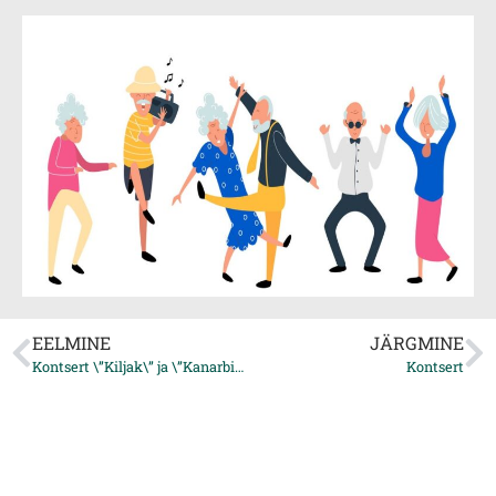
EELMINE
JÄRGMINE
Kontsert \”Kiljak\” ja \”Kanarbik\”
Kontsert