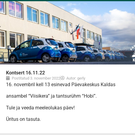
Kontsert 16.11.22
Postitatud
3. november 2022
Autor:
gerly
16. novembril kell 13 esinevad Päevakeskus Kaldas
ansambel “Viisikera” ja tantsurühm “Hobi”.
Tule ja veeda meeleolukas päev!
Üritus on tasuta.