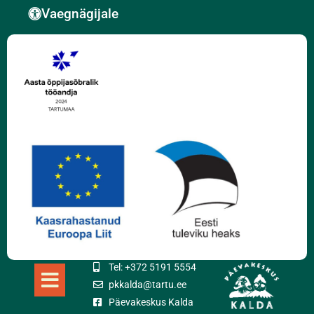
Vaegnägijale
Tel: +372 5191 5554
pkkalda@tartu.ee
Päevakeskus Kalda