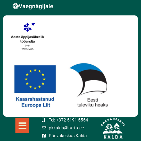
Vaegnägijale
Tel: +372 5191 5554
pkkalda@tartu.ee
Päevakeskus Kalda