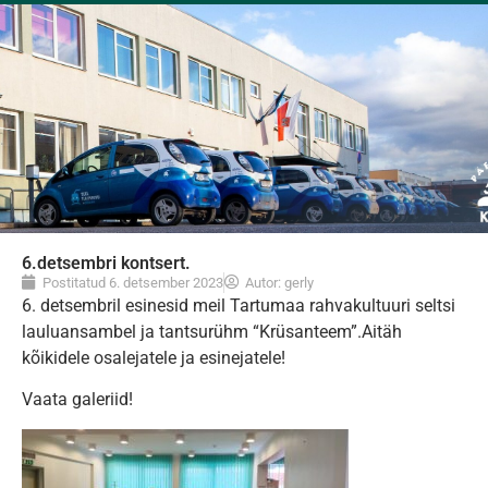
6.detsembri kontsert.
Postitatud
6. detsember 2023
Autor:
gerly
6. detsembril esinesid meil Tartumaa rahvakultuuri seltsi
lauluansambel ja tantsurühm “Krüsanteem”.
Aitäh
kõikidele osalejatele ja esinejatele!
Vaata galeriid!