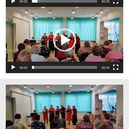
00:00
00:29
Videoesitaja
00:00
00:44